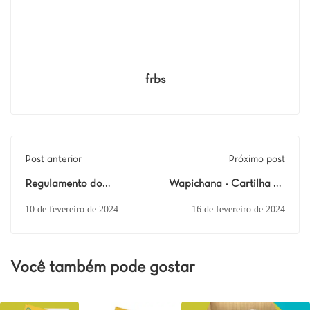
frbs
Post anterior
Próximo post
Regulamento do
Wapichana - Cartilha de
processo seletivo nº
educação política
10 de fevereiro de 2024
16 de fevereiro de 2024
01/2024 para
participação em curso
presencial para
Você também pode gostar
formação de
multiplicadoras e
multiplicadores em