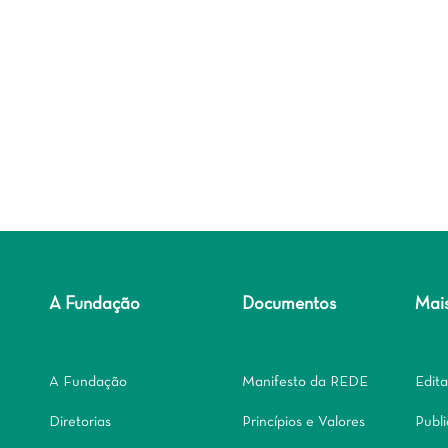
A Fundação
Documentos
Mai
A Fundação
Manifesto da REDE
Edita
Diretorias
Princípios e Valores
Publ