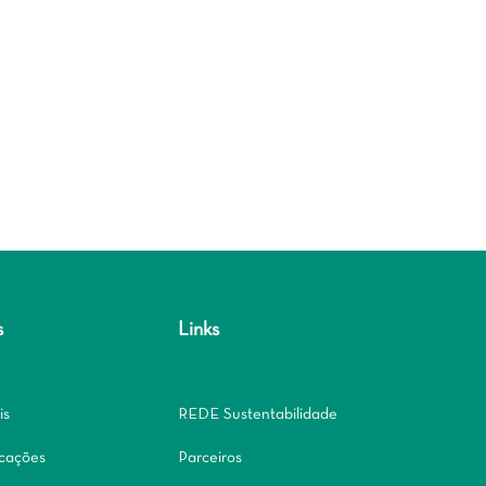
s
Links
is
REDE Sustentabilidade
icações
Parceiros